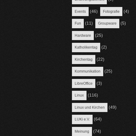
(46)
(4)
Events
Fotografie
(11)
(5)
Fun
Groupware
(25)
Hardware
(2)
Katholikentag
(22)
Kirchentag
(25)
Kommunikation
(3)
LibreOffice
(116)
Linux
(49)
Linux und Kirchen
(64)
LUKi e.V.
(74)
Meinung