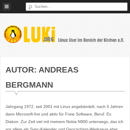
Weiter
zum
Inhalt
LUKi
Linux
E.V.
User
im
AUTOR:
ANDREAS
Bereich
der
BERGMANN
Kirchen
Jahrgang 1972, seit 2001 mit Linux angebändelt, nach 5 Jahren
dann Microsoft-frei und aktiv für Freie Software, Beruf: Ev.
Diakon. Zur Zeit viel mit meinem Nokia N900 unterwegs, das ich
vor allem als Sync-Kalender und Geocaching-Werkzeug aber