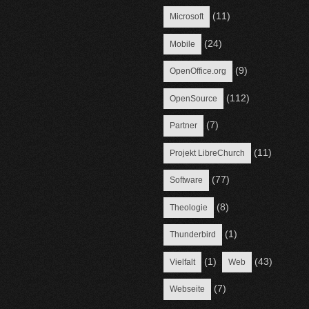
(11)
Microsoft
(24)
Mobile
(9)
OpenOffice.org
(112)
OpenSource
(7)
Partner
(11)
Projekt LibreChurch
(77)
Software
(8)
Theologie
(1)
Thunderbird
(1)
(43)
Vielfalt
Web
(7)
Webseite