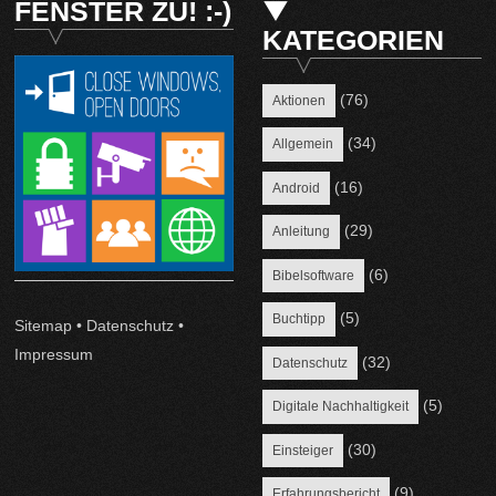
FENSTER ZU! :-)
KATEGORIEN
(76)
Aktionen
(34)
Allgemein
(16)
Android
(29)
Anleitung
(6)
Bibelsoftware
(5)
Buchtipp
Sitemap
•
Datenschutz
•
Impressum
(32)
Datenschutz
(5)
Digitale Nachhaltigkeit
(30)
Einsteiger
(9)
Erfahrungsbericht