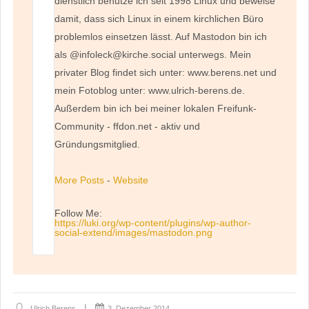
dienstlich benutze ich seit 1998 Linux und beweise
damit, dass sich Linux in einem kirchlichen Büro
problemlos einsetzen lässt. Auf Mastodon bin ich
als @infoleck@kirche.social unterwegs. Mein
privater Blog findet sich unter: www.berens.net und
mein Fotoblog unter: www.ulrich-berens.de.
Außerdem bin ich bei meiner lokalen Freifunk-
Community - ffdon.net - aktiv und
Gründungsmitglied.
More Posts
-
Website
Follow Me:
https://luki.org/wp-content/plugins/wp-author-
social-extend/images/mastodon.png
Ulrich Berens
3. Dezember 2014