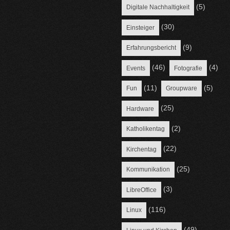
(5)
Digitale Nachhaltigkeit
(30)
Einsteiger
(9)
Erfahrungsbericht
(46)
(4)
Events
Fotografie
(11)
(5)
Fun
Groupware
(25)
Hardware
(2)
Katholikentag
(22)
Kirchentag
(25)
Kommunikation
(3)
LibreOffice
(116)
Linux
(49)