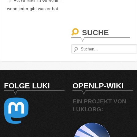
HG Unckell
zu
Wertvoll –
wenn jeder gibt was er hat
SUCHE
FOLGE LUKI
OPENLP-WIKI
EIN PROJEKT VON
LUKI.ORG: