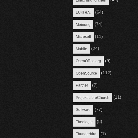
Linux und Kirchen
(64)
LUKi e.V.
(74)
Meinung
(11)
Microsoft
(24)
Mobile
(9)
OpenOffice.org
(112)
OpenSource
(7)
Partner
(11)
Projekt LibreChurch
(77)
Software
(8)
Theologie
(1)
Thunderbird