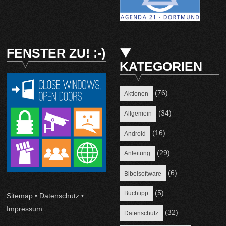
FENSTER ZU! :-)
KATEGORIEN
(76)
Aktionen
(34)
Allgemein
(16)
Android
(29)
Anleitung
(6)
Bibelsoftware
(5)
Buchtipp
Sitemap
•
Datenschutz
•
Impressum
(32)
Datenschutz