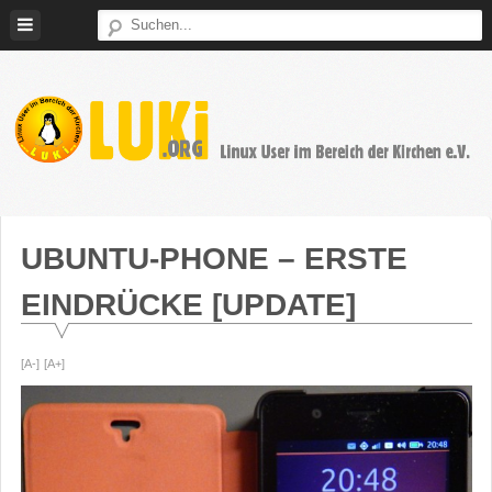
Weiter
zum
Inhalt
LUKi
Linux
E.V.
User
im
UBUNTU-PHONE – ERSTE
Bereich
EINDRÜCKE [UPDATE]
der
Kirchen
[A-]
[A+]