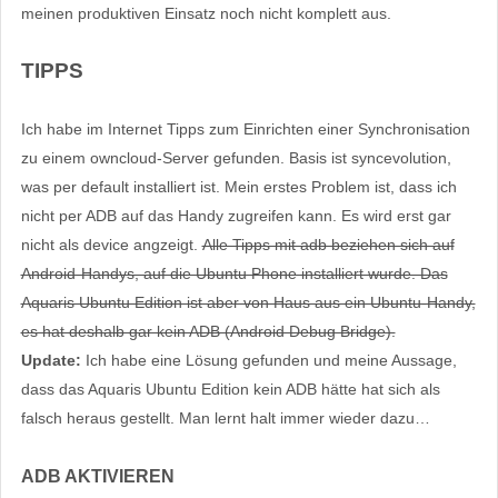
meinen produktiven Einsatz noch nicht komplett aus.
TIPPS
Ich habe im Internet Tipps zum Einrichten einer Synchronisation
zu einem owncloud-Server gefunden. Basis ist syncevolution,
was per default installiert ist. Mein erstes Problem ist, dass ich
nicht per ADB auf das Handy zugreifen kann. Es wird erst gar
nicht als device angzeigt.
Alle Tipps mit adb beziehen sich auf
Android-Handys, auf die Ubuntu Phone installiert wurde. Das
Aquaris Ubuntu Edition ist aber von Haus aus ein Ubuntu-Handy,
es hat deshalb gar kein ADB (Android Debug Bridge).
Update:
Ich habe eine Lösung gefunden und meine Aussage,
dass das Aquaris Ubuntu Edition kein ADB hätte hat sich als
falsch heraus gestellt. Man lernt halt immer wieder dazu…
ADB AKTIVIEREN