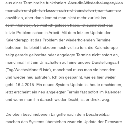
aus einer Terminreihe funktioniert.
Aber die Wiederholungszyklen
monatlich und jährlich lassen sich nicht einstellen (man kann sie
anwählen, aber dann kommt man nicht mehr zurück ins
Terminfenster). So weit ich gelesen habe, ist zumindest das
letzte Problem schon in Arbeit.
Mit dem letzten Update der
Kalenderapp ist das Problem der wiederholenden Termine
behoben. Es bleibt trotzdem noch viel zu tun: die Kalenderapp
zeigt gerade gelöschte oder angelegte Termine nicht sofort an,
manchmal hilft ein Umschalten auf eine andere Darstellungsart
(Tag/Woche/Monat/Liste), manchmal muss man sie beenden
und wieder neu aufrufen. Ich bin gespannt, wie es hier weiter
geht. 16.4.2015: Ein neues System-Update ist heute erschienen,
jetzt erscheint ein neu angelegter Termin fast sofort im Kalender
und wenn man ihn danach wieder löscht, ist er direkt weg.
Die oben beschriebenen Eingriffe nach dem Beschreibbar
machen des Systems überstehen zwar ein Update der Firmware