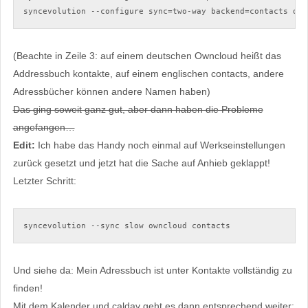
syncevolution --configure sync=two-way backend=contacts dat
(Beachte in Zeile 3: auf einem deutschen Owncloud heißt das
Addressbuch kontakte, auf einem englischen contacts, andere
Adressbücher können andere Namen haben)
Das ging soweit ganz gut, aber dann haben die Probleme
angefangen…
Edit:
Ich habe das Handy noch einmal auf Werkseinstellungen
zurück gesetzt und jetzt hat die Sache auf Anhieb geklappt!
Letzter Schritt:
syncevolution --sync slow owncloud contacts
Und siehe da: Mein Adressbuch ist unter Kontakte vollständig zu
finden!
Mit dem Kalender und caldav geht es dann entsprechend weiter: