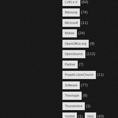
(64)
LUKi e.V.
(74)
Meinung
(11)
Microsoft
(24)
Mobile
(9)
OpenOffice.org
(112)
OpenSource
(7)
Partner
(11)
Projekt LibreChurch
(77)
Software
(8)
Theologie
(1)
Thunderbird
(1)
(43)
Vielfalt
Web