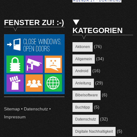
FENSTER ZU! :-)
KATEGORIEN
(76)
Aktionen
(34)
Allgemein
(16)
Android
(29)
Anleitung
(6)
Bibelsoftware
(5)
Buchtipp
Sitemap
•
Datenschutz
•
Impressum
(32)
Datenschutz
(5)
Digitale Nachhaltigkeit