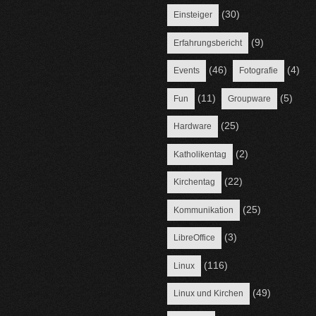
(30)
Einsteiger
(9)
Erfahrungsbericht
(46)
(4)
Events
Fotografie
(11)
(5)
Fun
Groupware
(25)
Hardware
(2)
Katholikentag
(22)
Kirchentag
(25)
Kommunikation
(3)
LibreOffice
(116)
Linux
(49)
Linux und Kirchen