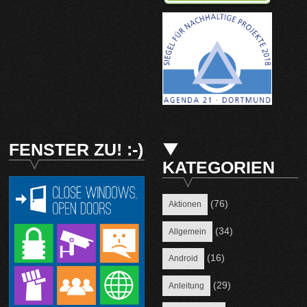
FENSTER ZU! :-)
KATEGORIEN
(76)
Aktionen
(34)
Allgemein
(16)
Android
(29)
Anleitung