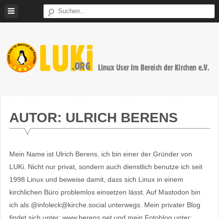
Weiter
zum
Inhalt
LUKi
Linux
E.V.
User
im
AUTOR:
ULRICH BERENS
Bereich
der
Kirchen
Mein Name ist Ulrich Berens, ich bin einer der Gründer von
LUKi. Nicht nur privat, sondern auch dienstlich benutze ich seit
1998 Linux und beweise damit, dass sich Linux in einem
kirchlichen Büro problemlos einsetzen lässt. Auf Mastodon bin
ich als @infoleck@kirche.social unterwegs. Mein privater Blog
findet sich unter: www.berens.net und mein Fotoblog unter: