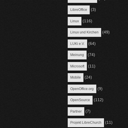
(3)
LibreOffice
(116)
Linux
(49)
Linux und Kirchen
(64)
LUKi e.V.
(74)
Meinung
(11)
Microsoft
(24)
Mobile
(9)
OpenOffice.org
(112)
OpenSource
(7)
Partner
(11)
Projekt LibreChurch