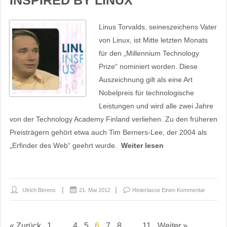
INSPIRED BY LINUX
Linus Torvalds, seineszeichens Vater
von Linux, ist Mitte letzten Monats
für den „Millennium Technology
Prize“ nominiert worden. Diese
Auszeichnung gilt als eine Art
Nobelpreis für technologische
Leistungen und wird alle zwei Jahre
von der Technology Academy Finland verliehen. Zu den früheren
Preisträgern gehört etwa auch Tim Berners-Lee, der 2004 als
„Erfinder des Web“ geehrt wurde.
Weiter lesen
Ulrich Berens
21. Mai 2012
Hinterlasse Einen Kommentar
« Zurück
1
…
4
5
6
7
8
…
11
Weiter »