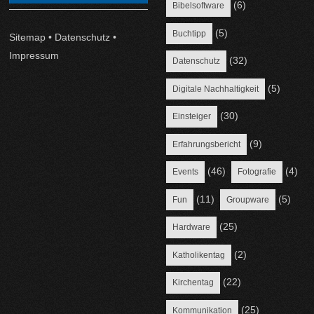
(6)
Bibelsoftware
(5)
Buchtipp
Sitemap
•
Datenschutz
•
Impressum
(32)
Datenschutz
(5)
Digitale Nachhaltigkeit
(30)
Einsteiger
(9)
Erfahrungsbericht
(46)
(4)
Events
Fotografie
(11)
(5)
Fun
Groupware
(25)
Hardware
(2)
Katholikentag
(22)
Kirchentag
(25)
Kommunikation