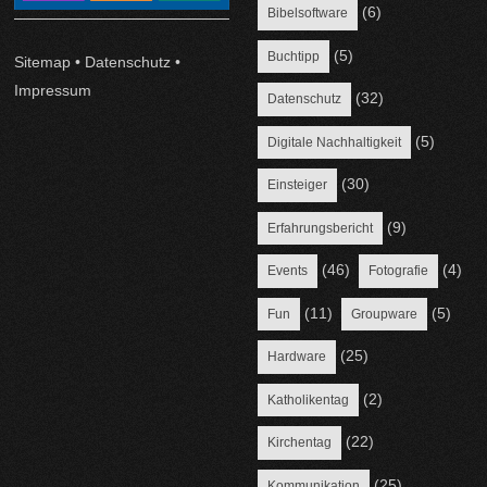
(6)
Bibelsoftware
(5)
Buchtipp
Sitemap
•
Datenschutz
•
Impressum
(32)
Datenschutz
(5)
Digitale Nachhaltigkeit
(30)
Einsteiger
(9)
Erfahrungsbericht
(46)
(4)
Events
Fotografie
(11)
(5)
Fun
Groupware
(25)
Hardware
(2)
Katholikentag
(22)
Kirchentag
(25)
Kommunikation