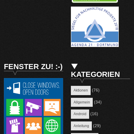
FENSTER ZU! :-)
KATEGORIEN
(76)
Aktionen
(34)
Allgemein
(16)
Android
(29)
Anleitung