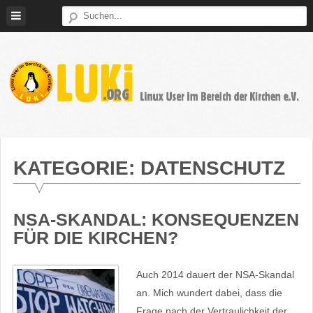
Weiter
zum
Inhalt
LUKi
Linux
E.V.
User
im
KATEGORIE:
DATENSCHUTZ
Bereich
der
Kirchen
NSA-SKANDAL: KONSEQUENZEN
FÜR DIE KIRCHEN?
Auch 2014 dauert der NSA-Skandal
an. Mich wundert dabei, dass die
Frage nach der Vertraulichkeit der