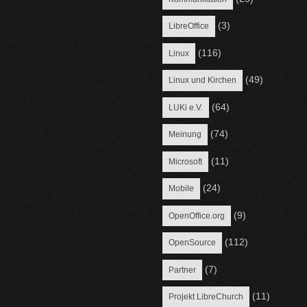
(3)
LibreOffice
(116)
Linux
(49)
Linux und Kirchen
(64)
LUKi e.V.
(74)
Meinung
(11)
Microsoft
(24)
Mobile
(9)
OpenOffice.org
(112)
OpenSource
(7)
Partner
(11)
Projekt LibreChurch