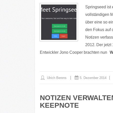
Springseed ist e
vollständigen 
über eine so ei
den Fokus auf 
Notizen verfas
2012. Der jetzt
Entwickler Jono Cooper brachten nun
W
Ulrich Berens
5. Dezember 2014
NOTIZEN VERWALTEN 
KEEPNOTE