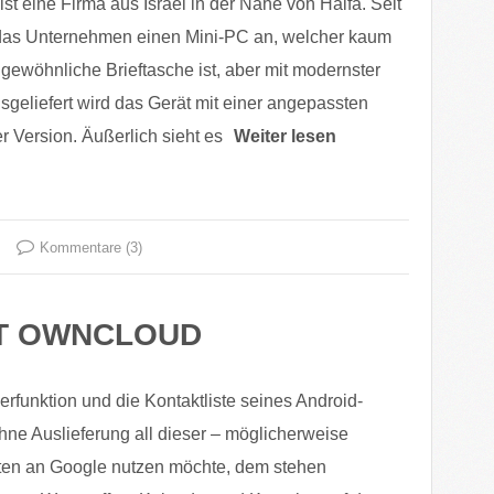
ist eine Firma aus Israel in der Nähe von Haifa. Seit
 das Unternehmen einen Mini-PC an, welcher kaum
 gewöhnliche Brieftasche ist, aber mit modernster
sgeliefert wird das Gerät mit einer angepassten
 Version. Äußerlich sieht es
Weiter lesen
Kommentare (3)
IT OWNCLOUD
rfunktion und die Kontaktliste seines Android-
ne Auslieferung all dieser – möglicherweise
ten an Google nutzen möchte, dem stehen