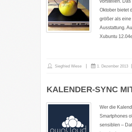
vorstellen. Das 
Oktober bietet
größer als eine
Ausstattung. Au
Xubuntu 12.04er
Siegfried Wiese
1. Dezember 2013
KALENDER-SYNC M
Wer die Kalende
Smartphones oh
sensiblen – Da