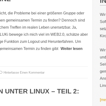
I
icht, die Probleme bei einer größeren Gruppe oder
Wir
nen gemeinsamen Termin zu finden? Dennoch sind
Sof
chem Treffen im realen Leben unersetzbar. Ja,
set
LUKi bewege ich mich viel im WEB2.0, schätze aber
Kir
ige Funktion zum Logout und Herunterfahren. Um
gemeinsamen Termin zu finden gibt
Weiter lesen
Wir
und
Sei
gem
Hinterlasse Einen Kommentar
Ans
Lin
UNTER LINUX – TEIL 2:
[me