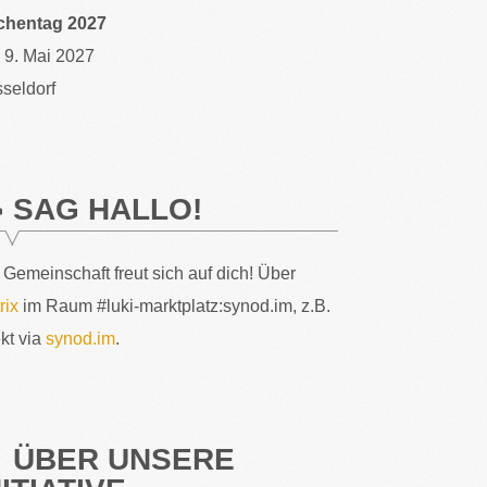
chentag 2027
– 9. Mai 2027
seldorf
SAG HALLO!
 Gemeinschaft freut sich auf dich! Über
rix
im Raum #luki-marktplatz:synod.im, z.B.
ekt via
synod.im
.
ÜBER UNSERE