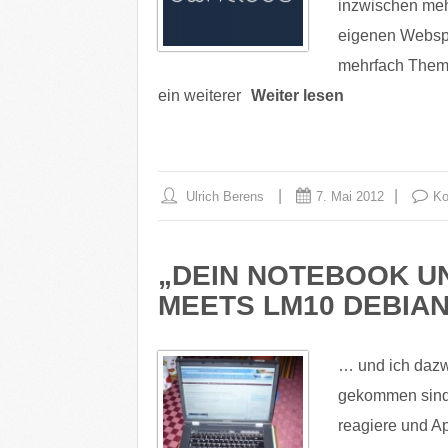
inzwischen meh
eigenen Webspa
mehrfach Thema
ein weiterer
Weiter lesen
Ulrich Berens
7. Mai 2012
Ko
„DEIN NOTEBOOK UN
MEETS LM10 DEBIA
… und ich dazw
gekommen sind w
reagiere und App