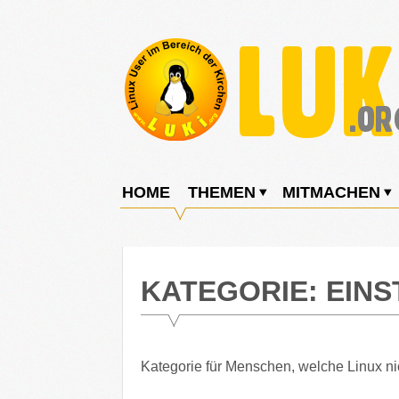
Weiter
zum
Inhalt
LUKi
Linux
E.V.
User
HOME
THEMEN
MITMACHEN
im
Bereich
der
KATEGORIE:
EINS
Kirchen
Kategorie für Menschen, welche Linux ni