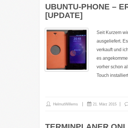
UBUNTU-PHONE – E
[UPDATE]
Seit Kurzem wi
ausgeliefert. E
verkauft und ich
es angekommen.
vorher schon al
Touch installiert
HelmutWillems
21. März 2015
TERMINPLANER ONL