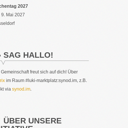
chentag 2027
– 9. Mai 2027
seldorf
SAG HALLO!
 Gemeinschaft freut sich auf dich! Über
rix
im Raum #luki-marktplatz:synod.im, z.B.
ekt via
synod.im
.
ÜBER UNSERE