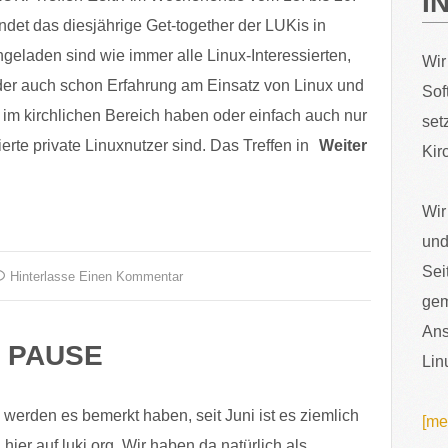
I
ndet das diesjährige Get-together der LUKis in
ingeladen sind wie immer alle Linux-Interessierten,
Wir
oder auch schon Erfahrung am Einsatz von Linux und
Sof
 im kirchlichen Bereich haben oder einfach auch nur
set
erte private Linuxnutzer sind. Das Treffen in
Weiter
Kir
Wir
und
Sei
Hinterlasse Einen Kommentar
gem
Ans
 PAUSE
Lin
 werden es bemerkt haben, seit Juni ist es ziemlich
[me
hier auf luki.org. Wir haben da natürlich als