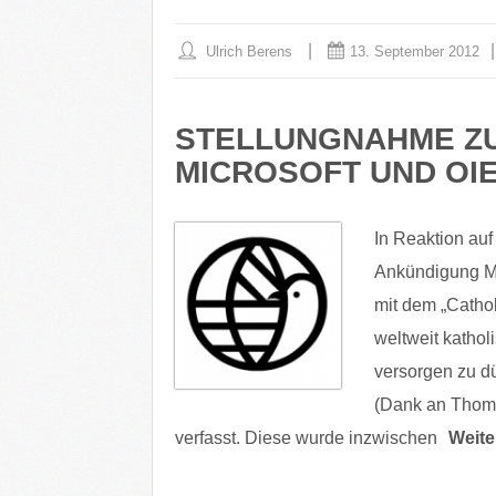
Ulrich Berens
13. September 2012
STELLUNGNAHME ZU
MICROSOFT UND OI
In Reaktion auf
Ankündigung Mi
mit dem „Cathol
weltweit kathol
versorgen zu d
(Dank an Thoma
verfasst. Diese wurde inzwischen
Weite