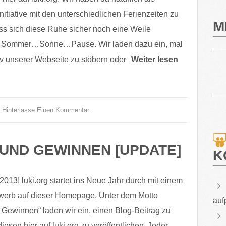
nitiative mit den unterschiedlichen Ferienzeiten zu
M
ss sich diese Ruhe sicher noch eine Weile
d. Sommer…Sonne…Pause. Wir laden dazu ein, mal
iv unserer Webseite zu stöbern oder
Weiter lesen
Hinterlasse Einen Kommentar
 UND GEWINNEN [UPDATE]
K
013! luki.org startet ins Neue Jahr durch mit einem
werb auf dieser Homepage. Unter dem Motto
auf
 Gewinnen“ laden wir ein, einen Blog-Beitrag zu
iesen hier auf luki.org zu veröffentlichen. Jeder