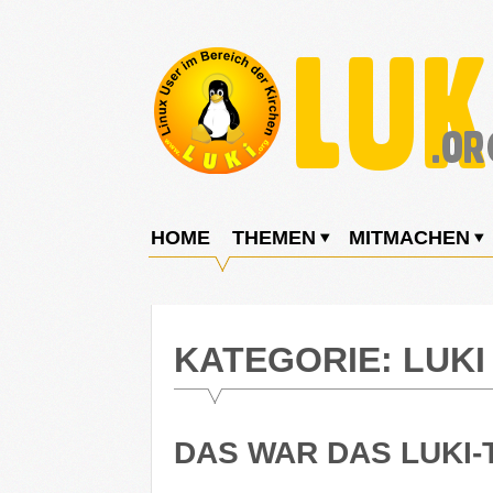
Weiter
zum
Inhalt
LUKi
Linux
E.V.
User
HOME
THEMEN
MITMACHEN
im
Bereich
der
KATEGORIE:
LUKI 
Kirchen
DAS WAR DAS LUKI-