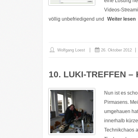
eine Lösung her
Videos-Streami
völlig unbefriedigend und
Weiter lesen
Wolfgang Loest
26. Oktober 2012
10. LUKI-TREFFEN 
Nun ist es scho
Pirmasens. Mein
umgehauen hat.
innerhalb kürz
Technikchaos a