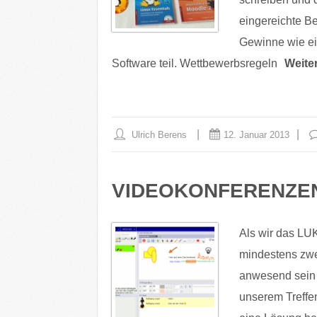
eingereichte Be
Gewinne wie ei
Software teil. Wettbewerbsregeln
Weite
Ulrich Berens
12. Januar 2013
VIDEOKONFERENZE
Als wir das LUK
mindestens zwei
anwesend sein
unserem Treffe