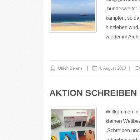
„bundesweite“ I
kämpfen, so da
hinziehen wir
wieder im Arch
Ulrich Berens
4. August 2013
AKTION SCHREIBEN
Willkommen in 2
kleinen Wettbe
„Schreiben und
schreiben und d