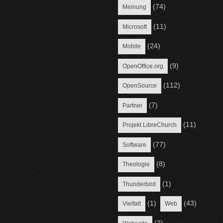
(74)
Meinung
(11)
Microsoft
(24)
Mobile
(9)
OpenOffice.org
(112)
OpenSource
(7)
Partner
(11)
Projekt LibreChurch
(77)
Software
(8)
Theologie
(1)
Thunderbird
(1)
(43)
Vielfalt
Web
(7)