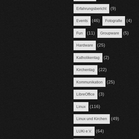
(9)
Erfahrungsbericht
(46)
(4)
Events
Fotografie
(11)
(5)
Fun
Groupware
(25)
Hardware
(2)
Katholikentag
(22)
Kirchentag
(25)
Kommunikation
(3)
LibreOffice
(116)
Linux
(49)
Linux und Kirchen
(64)
LUKi e.V.