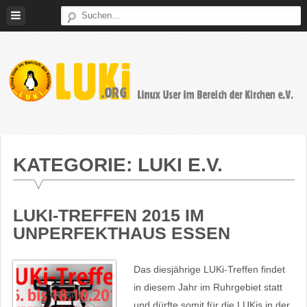
Weiter
zum
Inhalt
LUKi
Linux
E.V.
User
im
KATEGORIE:
LUKI E.V.
Bereich
der
Kirchen
LUKI-TREFFEN 2015 IM
UNPERFEKTHAUS ESSEN
Das diesjährige LUKi-Treffen findet
in diesem Jahr im Ruhrgebiet statt
und dürfte somit für die LUKis in der