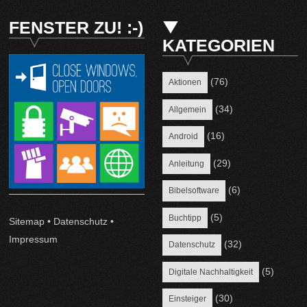
FENSTER ZU! :-)
KATEGORIEN
(76)
Aktionen
(34)
Allgemein
(16)
Android
(29)
Anleitung
(6)
Bibelsoftware
(5)
Buchtipp
Sitemap
•
Datenschutz
•
Impressum
(32)
Datenschutz
(5)
Digitale Nachhaltigkeit
(30)
Einsteiger