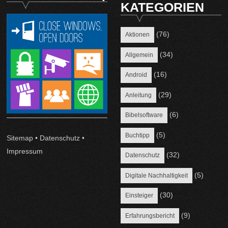
KATEGORIEN
(76)
Aktionen
(34)
Allgemein
(16)
Android
(29)
Anleitung
(6)
Bibelsoftware
(5)
Buchtipp
Sitemap
•
Datenschutz
•
Impressum
(32)
Datenschutz
(5)
Digitale Nachhaltigkeit
(30)
Einsteiger
(9)
Erfahrungsbericht