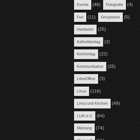
(46)
(4)
Events
Fotografie
(11)
(5)
Fun
Groupware
(25)
Hardware
(2)
Katholikentag
(22)
Kirchentag
(25)
Kommunikation
(3)
LibreOffice
(116)
Linux
(49)
Linux und Kirchen
(64)
LUKi e.V.
(74)
Meinung