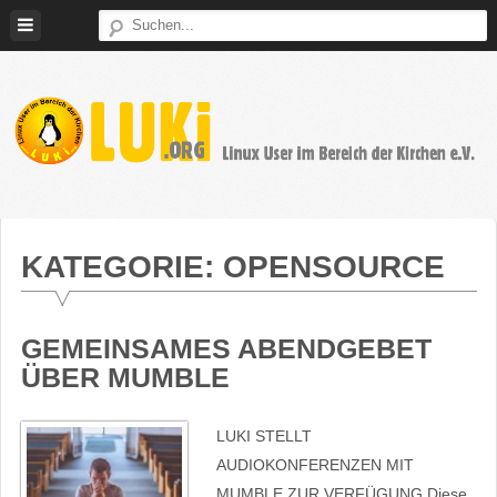
Weiter
zum
Inhalt
LUKi
Linux
E.V.
User
im
KATEGORIE:
OPENSOURCE
Bereich
der
Kirchen
GEMEINSAMES ABENDGEBET
ÜBER MUMBLE
LUKI STELLT
AUDIOKONFERENZEN MIT
MUMBLE ZUR VERFÜGUNG Diese