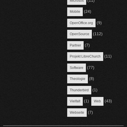
(11)
Microsoft
(24)
Mobile
(9)
OpenOffice.org
(112)
OpenSource
(7)
Partner
(11)
Projekt LibreChurch
(77)
Software
(8)
Theologie
(1)
Thunderbird
(1)
(43)
Vielfalt
Web
(7)
Webseite