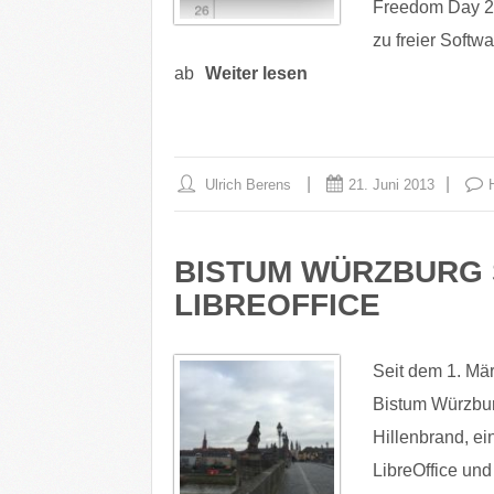
Freedom Day 201
zu freier Softw
ab
Weiter lesen
Ulrich Berens
21. Juni 2013
BISTUM WÜRZBURG 
LIBREOFFICE
Seit dem 1. März
Bistum Würzburg
Hillenbrand, e
LibreOffice und 