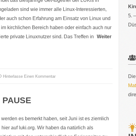
ndet das diesjährige Get-together der LUKis in
Kir
ingeladen sind wie immer alle Linux-Interessierten,
5. 
oder auch schon Erfahrung am Einsatz von Linux und
Düs
 im kirchlichen Bereich haben oder einfach auch nur
erte private Linuxnutzer sind. Das Treffen in
Weiter
Die
Hinterlasse Einen Kommentar
Mat
dir
 PAUSE
 werden es bemerkt haben, seit Juni ist es ziemlich
hier auf luki.org. Wir haben da natürlich als