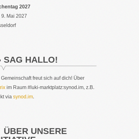
chentag 2027
– 9. Mai 2027
seldorf
SAG HALLO!
 Gemeinschaft freut sich auf dich! Über
rix
im Raum #luki-marktplatz:synod.im, z.B.
ekt via
synod.im
.
ÜBER UNSERE