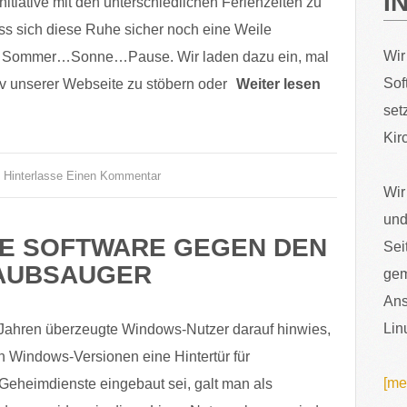
I
nitiative mit den unterschiedlichen Ferienzeiten zu
ss sich diese Ruhe sicher noch eine Weile
Wir
d. Sommer…Sonne…Pause. Wir laden dazu ein, mal
Sof
iv unserer Webseite zu stöbern oder
Weiter lesen
set
Kir
Hinterlasse Einen Kommentar
Wir
und
EIE SOFTWARE GEGEN DEN
Sei
AUBSAUGER
gem
Ans
Lin
ahren überzeugte Windows-Nutzer darauf hinwies,
n Windows-Versionen eine Hintertür für
[me
Geheimdienste eingebaut sei, galt man als