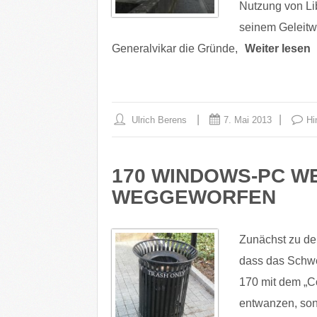
Nutzung von Lib
seinem Geleitw
Generalvikar die Gründe,
Weiter lesen
Ulrich Berens
7. Mai 2013
Hi
170 WINDOWS-PC W
WEGGEWORFEN
Zunächst zu de
dass das Schwe
170 mit dem „C
entwanzen, son