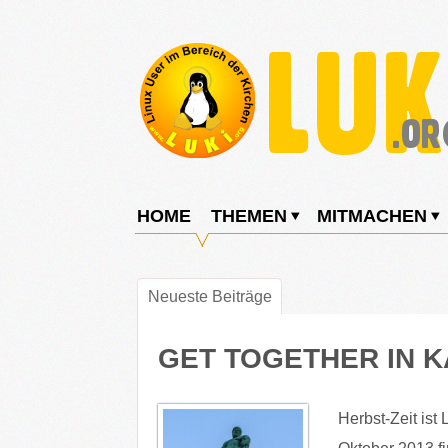
Weiter
zum
Inhalt
LUKi
Linux
E.V.
User
HOME
THEMEN
MITMACHEN
im
Bereich
Neueste Beiträge
der
Kirchen
GET TOGETHER IN 
Herbst-Zeit ist