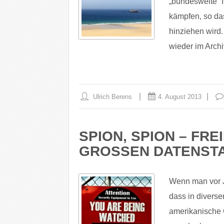
„bundesweite“ I
kämpfen, so da
hinziehen wir
wieder im Arch
Ulrich Berens
4. August 2013
SPION, SPION – FR
GROSSEN DATENST
Wenn man vor J
dass in diverse
amerikanische 