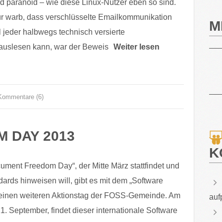
d paranoid – wie diese Linux-Nutzer eben so sind.
 warb, dass verschlüsselte Emailkommunikation
M
il jeder halbwegs technisch versierte
uslesen kann, war der Beweis
Weiter lesen
Kommentare (6)
 DAY 2013
K
ment Freedom Day“, der Mitte März stattfindet und
dards hinweisen will, gibt es mit dem „Software
einen weiteren Aktionstag der FOSS-Gemeinde. Am
auf
. September, findet dieser internationale Software