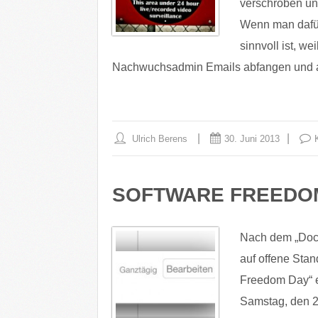
verschroben un
Wenn man dafür
sinnvoll ist, we
Nachwuchsadmin Emails abfangen und a
Ulrich Berens
30. Juni 2013
SOFTWARE FREEDOM
Nach dem „Docu
auf offene Stan
Freedom Day“ 
Samstag, den 21